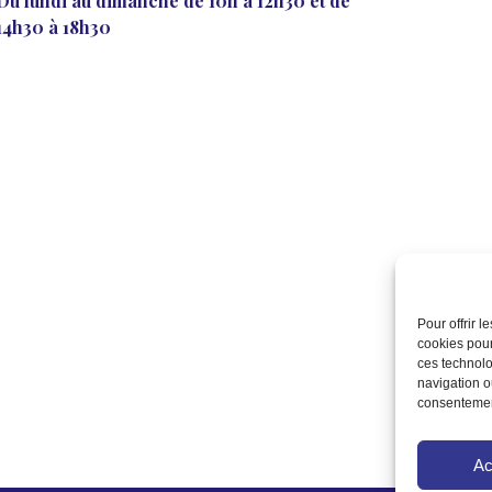
Du lundi au dimanche de 10h à 12h30 et de
14h30 à 18h30
Pour offrir 
cookies pour
ces technolo
navigation ou
consentement
Ac