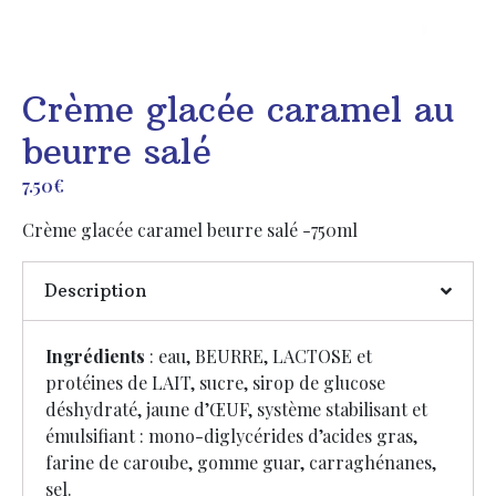
Crème glacée caramel au
beurre salé
7.50
€
Crème glacée caramel beurre salé -750ml
Description
Ingrédients
: eau, BEURRE, LACTOSE et
protéines de LAIT, sucre, sirop de glucose
déshydraté, jaune d’ŒUF, système stabilisant et
émulsifiant : mono-diglycérides d’acides gras,
farine de caroube, gomme guar, carraghénanes,
sel.