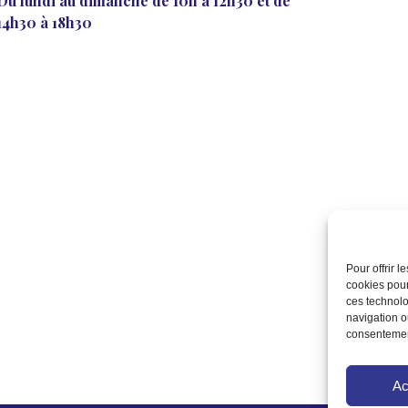
Du lundi au dimanche de 10h à 12h30 et de
14h30 à 18h30
Pour offrir 
cookies pour
ces technolo
navigation ou
consentement
Ac