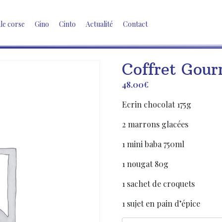
ale corse
Gino
Cinto
Actualité
Contact
Coffret Gou
48.00
€
Ecrin chocolat 175g
2 marrons glacées
1 mini baba 750ml
1 nougat 80g
1 sachet de croquets
1 sujet en pain d’épice