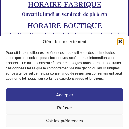
HORAIRE FABRIQUE
Ouvert le lundi au vendredi de 9h à 17h
HORAIRE BOUTIQUE
Du lundi au dimanche de 10h à 12h30 et de 14h30 à 18h30
Gérer le consentement
Pour offrir les meilleures expériences, nous utilisons des technologies
telles que les cookies pour stocker et/ou accéder aux informations des
appareils. Le fait de consentir à ces technologies nous permettra de traiter
des données telles que le comportement de navigation ou les ID uniques
sur ce site. Le fait de ne pas consentir ou de retirer son consentement peut
PAIEMENT SÉCURISÉ
avoir un effet négatif sur certaines caractéristiques et fonctions.
Accepter
Refuser
© Tous droits réservés L'Isle aux desserts
Voir les préférences
Créé par Mad Monkeys