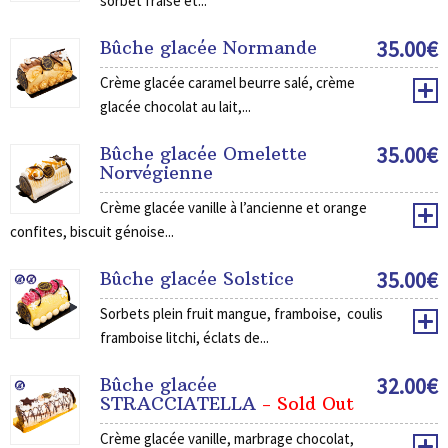
sorbet fraise et...
35.00
€
Bûche glacée Normande
Crème glacée caramel beurre salé, crème
glacée chocolat au lait,...
35.00
€
Bûche glacée Omelette
Norvégienne
Crème glacée vanille à l’ancienne et orange
confites, biscuit génoise...
35.00
€
Bûche glacée Solstice
Sorbets plein fruit mangue, framboise, coulis
framboise litchi, éclats de...
32.00
€
Bûche glacée
STRACCIATELLA
- Sold Out
Crème glacée vanille, marbrage chocolat,