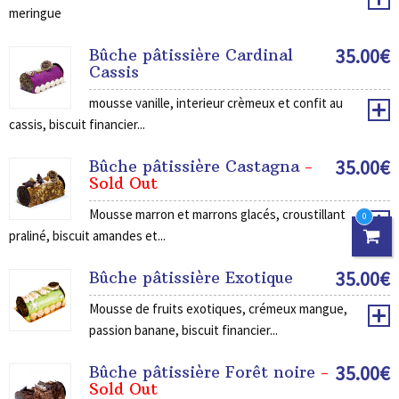
meringue
35.00
€
Bûche pâtissière Cardinal
Cassis
mousse vanille, interieur crèmeux et confit au
cassis, biscuit financier...
35.00
€
Bûche pâtissière Castagna
-
Sold Out
Mousse marron et marrons glacés, croustillant
0
praliné, biscuit amandes et...
35.00
€
Bûche pâtissière Exotique
Mousse de fruits exotiques, crémeux mangue,
passion banane, biscuit financier...
35.00
€
Bûche pâtissière Forêt noire
-
Sold Out