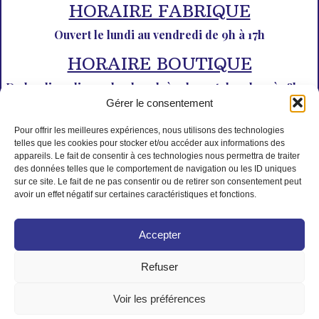
HORAIRE FABRIQUE
Ouvert le lundi au vendredi de 9h à 17h
HORAIRE BOUTIQUE
Du lundi au dimanche de 10h à 12h30 et de 14h30 à 18h30
Gérer le consentement
Pour offrir les meilleures expériences, nous utilisons des technologies
telles que les cookies pour stocker et/ou accéder aux informations des
appareils. Le fait de consentir à ces technologies nous permettra de traiter
des données telles que le comportement de navigation ou les ID uniques
sur ce site. Le fait de ne pas consentir ou de retirer son consentement peut
PAIEMENT SÉCURISÉ
avoir un effet négatif sur certaines caractéristiques et fonctions.
Accepter
Refuser
© Tous droits réservés L'Isle aux desserts
Voir les préférences
Créé par Mad Monkeys