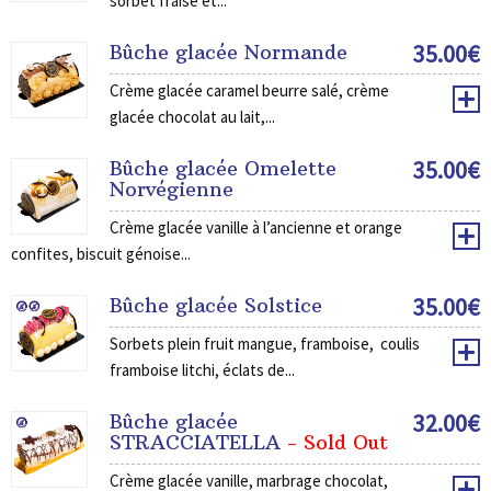
sorbet fraise et...
35.00
€
Bûche glacée Normande
Crème glacée caramel beurre salé, crème
glacée chocolat au lait,...
35.00
€
Bûche glacée Omelette
Norvégienne
Crème glacée vanille à l’ancienne et orange
confites, biscuit génoise...
35.00
€
Bûche glacée Solstice
Sorbets plein fruit mangue, framboise, coulis
framboise litchi, éclats de...
32.00
€
Bûche glacée
STRACCIATELLA
- Sold Out
Crème glacée vanille, marbrage chocolat,