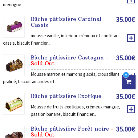
meringue
35.00
€
Bûche pâtissière Cardinal
Cassis
mousse vanille, interieur crèmeux et confit au
cassis, biscuit financier...
35.00
€
Bûche pâtissière Castagna
-
Sold Out
Mousse marron et marrons glacés, croustillant
0
praliné, biscuit amandes et...
35.00
€
Bûche pâtissière Exotique
Mousse de fruits exotiques, crémeux mangue,
passion banane, biscuit financier...
35.00
€
Bûche pâtissière Forêt noire
-
Sold Out