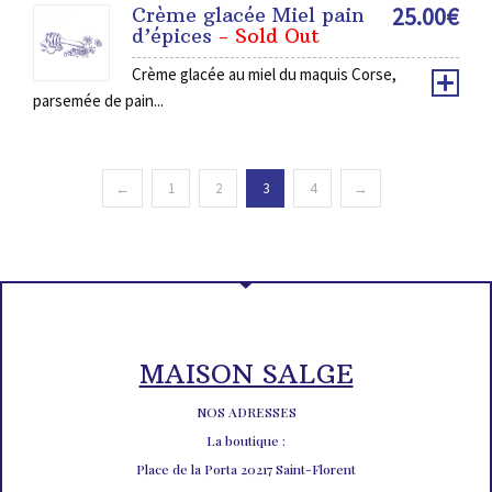
25.00
€
Crème glacée Miel pain
d’épices
- Sold Out
Crème glacée au miel du maquis Corse,
parsemée de pain...
←
1
2
3
4
→
MAISON SALGE
NOS ADRESSES
La boutique :
Place de la Porta 20217 Saint-Florent